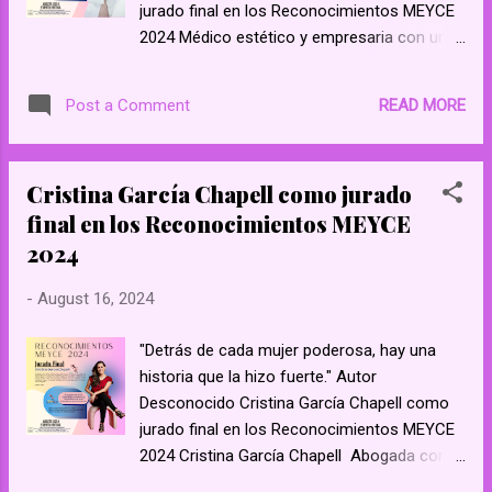
jurado final en los Reconocimientos MEYCE
2024 Médico estético y empresaria con una
comunidad en redes sociales de más de
1,000 000 personas interesadas en
READ MORE
Post a Comment
tratamientos médicos estéticos a nivel
mundial. Obtención de múltiples
reconocimientos de mérito académico en
Cristina García Chapell como jurado
Medicina General y en Medicina Estética.
final en los Reconocimientos MEYCE
Premio Internacional del Liderazgo de la
2024
Mujer como mujer empresaria y médico
influyente en el ámbito de la belleza. México
-
August 16, 2024
"Una mujer es poderosa no solo por lo que
ha logrado, sino por la capacidad de inspirar
"Detrás de cada mujer poderosa, hay una
a otros a lograrlo también." Unknown
historia que la hizo fuerte." Autor
https://www.facebook.com/ meyceonline/
Desconocido Cristina García Chapell como
https://www.facebook.com/
jurado final en los Reconocimientos MEYCE
groups/573582302994828 Mujeres
2024 Cristina García Chapell Abogada con
Emprendedoras y con Espíritu - YouTube
doble licencia para ejercer en México y en
Mujeres Emprendedoras y con Espiritu