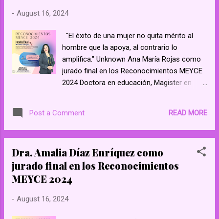
mutuamente para el bien común." –
-
August 16, 2024
Desconocido https://www.facebook.com/
meyceonline/ https://www.facebook.com/
"El éxito de una mujer no quita mérito al
groups/573582302994828 Mujeres
hombre que la apoya, al contrario lo
Emprendedoras y con Espíritu - YouTube
amplifica." Unknown Ana María Rojas como
Mujeres Emprendedoras y con Espiritu
jurado final en los Reconocimientos MEYCE
2024 Doctora en educación, Magister en
orientación, coach certificada por ICF,
professora universitaria, Investigadora.
READ MORE
Post a Comment
Acompaña a personas decididas en su viaje
de autoconocimiento y transformación
emocional. Autora del libro enciende la
Dra. Amalia Díaz Enríquez como
magia de tu luz. Austin Texas. "Una mujer es
jurado final en los Reconocimientos
poderosa no solo por lo que ha logrado, sino
MEYCE 2024
por la capacidad de inspirar a otros a
lograrlo también." Autor desconocido
-
August 16, 2024
https://www.facebook.com/ meyceonline/
https://www.facebook.com/