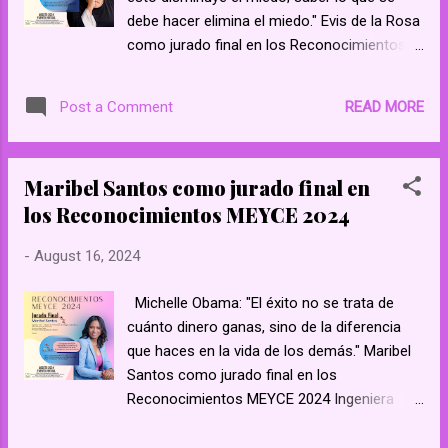
debe hacer elimina el miedo." Evis de la Rosa
como jurado final en los Reconocimientos
MEYCE 2024 Enfermera Pediatra por
vocación, voluntaria por convicción;
READ MORE
Post a Comment
promotora de salud, líder, empresaria,
activista para los derechos humanos,
fascinada de ser parte de la familia MEYCE,
Maribel Santos como jurado final en
coautora de un libro lleno de historias que te
los Reconocimientos MEYCE 2024
harán reflexionar y Co-fundadora de la
organización sin fines de lucro Amhiga
-
August 16, 2024
Hispana en la Ciudad de Austin Texas. Austin
Texas Sheryl Sandberg: "Si te ofrecen un
Michelle Obama: "El éxito no se trata de
asiento en un cohete, no preguntes qué
cuánto dinero ganas, sino de la diferencia
asiento. Simplemente súbete."
que haces en la vida de los demás." Maribel
https://www.facebook.com/ meyceonline/
Santos como jurado final en los
https://www.facebook.com/
Reconocimientos MEYCE 2024 Ingeniera
groups/573582302994828 Mujeres
Civil – Máster en Prevención de Riesgos
Emprendedoras y con Espíritu - YouTube
Laborales y Administración de Empresas.