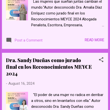
Las mujeres que sueñan juntas cambian el
groups/573582302994828 Mujeres
mundo."Autor desconocido Dra. Amalia Díaz
Emprendedoras y con Espíritu - YouTube
Enríquez como jurado final en los
Mujeres Emprendedoras y con Espiritu
Reconocimientos MEYCE 2024 Abogada
Penalista, Escritora, Empresaria,
Inversionista, destacada Conferencista
Internacional, ha trabajado y trabaja para
READ MORE
Post a Comment
diversas Embajadas y para la ONU,
Conductora de Programas de Televisión y
Radio. Se entrega al bienestar social y al
Dra. Sandy Dueñas como jurado
desarrollo sustentable de la humanidad.
final en los Reconocimientos MEYCE
México "Empoderar a una mujer es
2024
empoderar a toda una generación." Autor
desconocido https://www.facebook.com/
-
August 16, 2024
meyceonline/ https://www.facebook.com/
groups/573582302994828 Mujeres
"El poder de una mujer no radica en derribar
Emprendedoras y con Espíritu - YouTube
a otros, sino en levantarlos con ella." Autor
Mujeres Emprendedoras y con Espiritu
desconocido Dra. Sandy Dueñas como