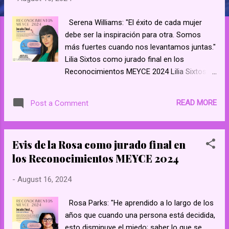
Serena Williams: "El éxito de cada mujer
debe ser la inspiración para otra. Somos
más fuertes cuando nos levantamos juntas."
Lilia Sixtos como jurado final en los
Reconocimientos MEYCE 2024 Lilia Sixtos
es una profesional de teatro reconocida
internacionalmente, líder empresarial y
READ MORE
Post a Comment
coach de vida. Es escritora best seller de los
libros El arte de criar a un artista y El arte de
hablar frente a la cámara. Austin Texas
Evis de la Rosa como jurado final en
Eleanor Roosevelt: "Nadie te puede hacer
los Reconocimientos MEYCE 2024
sentir inferior sin tu consentimiento."
https://www.facebook.com/ meyceonline/
-
August 16, 2024
https://www.facebook.com/
groups/573582302994828 Mujeres
Rosa Parks: "He aprendido a lo largo de los
Emprendedoras y con Espíritu - YouTube
años que cuando una persona está decidida,
Mujeres Emprendedoras y con Espiritu
esto disminuye el miedo; saber lo que se