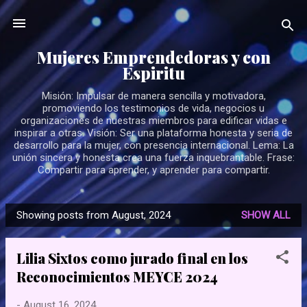
Skip to main content
Mujeres Emprendedoras y con
Espiritu
Misión: Impulsar de manera sencilla y motivadora,
promoviendo los testimonios de vida, negocios u
organizaciones de nuestras miembros para edificar vidas e
inspirar a otras. Visión: Ser una plataforma honesta y seria de
desarrollo para la mujer, con presencia internacional. Lema: La
unión sincera y honesta crea una fuerza inquebrantable. Frase:
Compartir para aprender, y aprender para compartir.
Showing posts from August, 2024
SHOW ALL
P
o
Lilia Sixtos como jurado final en los
s
Reconocimientos MEYCE 2024
t
s
-
August 16, 2024