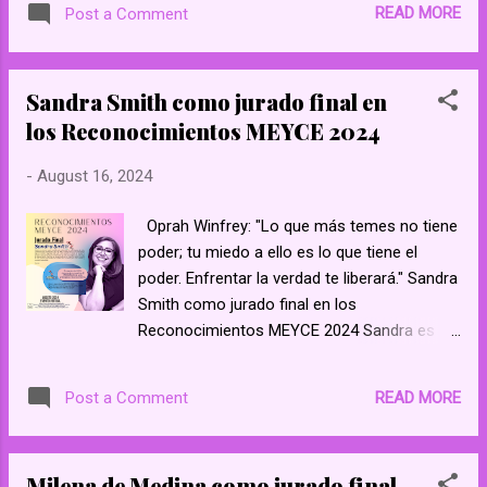
Mujeres Emprendedoras y con Espiritu
READ MORE
Post a Comment
Escritora Best Seller. Promotora de la
Igualdad de Género España Amelia Earhart:
"Las mujeres, como los hombres, deberían
Sandra Smith como jurado final en
intentar hacer lo imposible. Y cuando
los Reconocimientos MEYCE 2024
fracasan, su fracaso debe ser un reto para
otros." https://www.facebook.com/
-
August 16, 2024
meyceonline/ https://www.facebook.com/
groups/573582302994828 Mujeres
Oprah Winfrey: "Lo que más temes no tiene
Emprendedoras y con Espíritu - YouTube
poder; tu miedo a ello es lo que tiene el
Mujeres Emprendedoras y con Espiritu
poder. Enfrentar la verdad te liberará." Sandra
Smith como jurado final en los
Reconocimientos MEYCE 2024 Sandra es
ahora coach certificada enfocada en
estrategias de vida, conferencista
READ MORE
Post a Comment
certificada, CEO de AWL Training Group, el
cuál trabaja bajo el nombre Aligning with Life
with Sandra, el cual se dedica a apoyar a las
Milena de Medina como jurado final